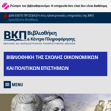
Ρώτησε τον βιβλιοθηκονόμο: Η υπηρεσία live chat δεν είναι διαθέσιμη.
ΔΕΝ ΕΧΕΤΕ ΠΡΟΣΒΑΣΗ στις ηλεκτρονικές υπηρεσίες της ΒΚΠ.
Χρειάζεστε Βοήθεια;
ΒΙΒΛΙΟΘΗΚΗ ΤΗΣ ΣΧΟΛΗΣ ΟΙΚΟΝΟΜΙΚΩΝ
ΚΑΙ ΠΟΛΙΤΙΚΩΝ ΕΠΙΣΤΗΜΩΝ
MENU