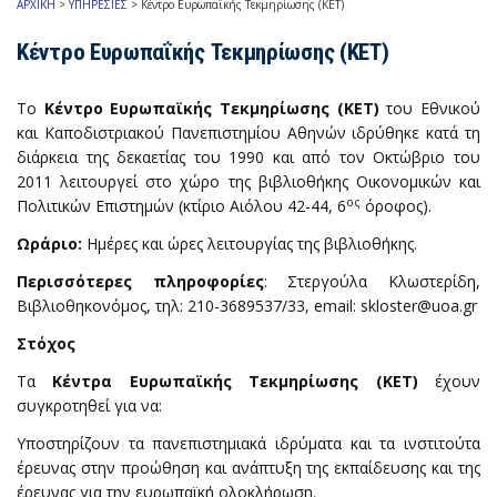
ΑΡΧΙΚΗ
>
ΥΠΗΡΕΣΙΕΣ
>
Κέντρο Ευρωπαΐκής Τεκμηρίωσης (ΚΕΤ)
Κέντρο Ευρωπαΐκής Τεκμηρίωσης (ΚΕΤ)
Το
Κέντρο Ευρωπαϊκής Τεκμηρίωσης (ΚΕΤ)
του Εθνικού
και Καποδιστριακού Πανεπιστημίου Αθηνών ιδρύθηκε κατά τη
διάρκεια της δεκαετίας του 1990 και από τον Οκτώβριο του
2011 λειτουργεί στο χώρο της βιβλιοθήκης Οικονομικών και
ος
Πολιτικών Επιστημών (κτίριο Αιόλου 42-44, 6
όροφος).
Ωράριο:
Ημέρες και ώρες λειτουργίας της βιβλιοθήκης.
Περισσότερες πληροφορίες
: Στεργούλα Κλωστερίδη,
Βιβλιοθηκονόμος, τηλ: 210-3689537/33, email: skloster@uoa.gr
Στόχος
Τα
Κέντρα Ευρωπαϊκής Τεκμηρίωσης (ΚΕΤ)
έχουν
συγκροτηθεί για να:
Υποστηρίζουν τα πανεπιστημιακά ιδρύματα και τα ινστιτούτα
έρευνας στην προώθηση και ανάπτυξη της εκπαίδευσης και της
έρευνας για την ευρωπαϊκή ολοκλήρωση.