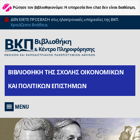
Ρώτησε τον βιβλιοθηκονόμο: Η υπηρεσία live chat δεν είναι διαθέσιμη.
ΔΕΝ ΕΧΕΤΕ ΠΡΟΣΒΑΣΗ στις ηλεκτρονικές υπηρεσίες της ΒΚΠ.
Χρειάζεστε Βοήθεια;
ΒΙΒΛΙΟΘΗΚΗ ΤΗΣ ΣΧΟΛΗΣ ΟΙΚΟΝΟΜΙΚΩΝ
ΚΑΙ ΠΟΛΙΤΙΚΩΝ ΕΠΙΣΤΗΜΩΝ
MENU