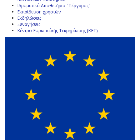
Ιδρυματικό Αποθετήριο "Πέργαμος"
Εκπαίδευση χρηστών
Εκδηλώσεις
Ξεναγήσεις
Κέντρο Ευρωπαΐκής Τεκμηρίωσης (ΚΕΤ)