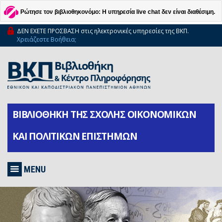
Ρώτησε τον βιβλιοθηκονόμο: Η υπηρεσία live chat δεν είναι διαθέσιμη.
ΔΕΝ ΕΧΕΤΕ ΠΡΟΣΒΑΣΗ στις ηλεκτρονικές υπηρεσίες της ΒΚΠ.
Χρειάζεστε Βοήθεια;
ΒΙΒΛΙΟΘΗΚΗ ΤΗΣ ΣΧΟΛΗΣ ΟΙΚΟΝΟΜΙΚΩΝ
ΚΑΙ ΠΟΛΙΤΙΚΩΝ ΕΠΙΣΤΗΜΩΝ
MENU